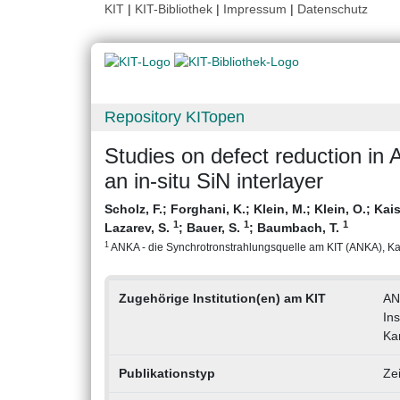
KIT
|
KIT-Bibliothek
|
Impressum
|
Datenschutz
Repository KITopen
Studies on defect reduction in 
an in-situ SiN interlayer
Scholz, F.
;
Forghani, K.
;
Klein, M.
;
Klein, O.
;
Kais
1
1
1
Lazarev, S.
;
Bauer, S.
;
Baumbach, T.
1
ANKA - die Synchrotronstrahlungsquelle am KIT (ANKA), Karls
Zugehörige Institution(en) am KIT
AN
Ins
Ka
Publikationstyp
Zei