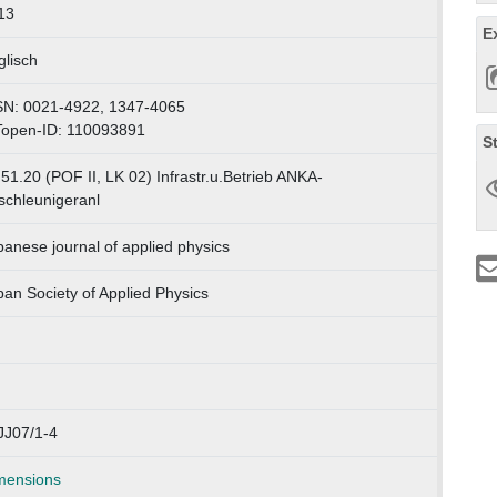
13
E
glisch
SN: 0021-4922, 1347-4065
Topen-ID: 110093891
S
51.20 (POF II, LK 02) Infrastr.u.Betrieb ANKA-
schleunigeranl
anese journal of applied physics
an Society of Applied Physics
JJ07/1-4
mensions