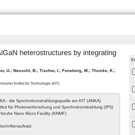
AlGaN heterostructures by integrating
E
er, U.
;
Neuschl, B.
;
Tischer, I.
;
Feneberg, M.
;
Thonke, K.
;
ruher Institut für Technologie (KIT)
KA - die Synchrotronstrahlungsquelle am KIT (ANKA)
titut für Photonenforschung und Synchrotronstrahlung (IPS)
rlsruhe Nano Micro Facility (KNMF)
tschriftenaufsatz