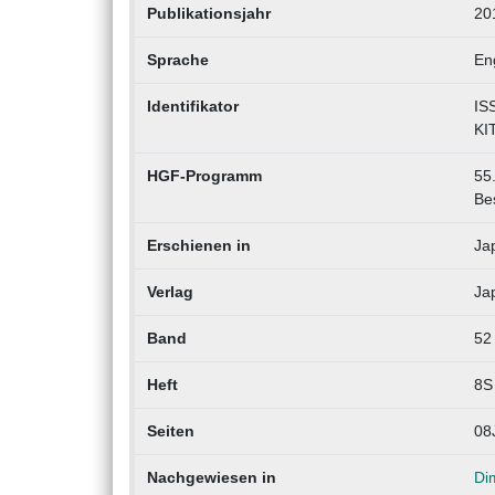
Publikationsjahr
20
Sprache
En
Identifikator
IS
KI
HGF-Programm
55.
Be
Erschienen in
Jap
Verlag
Jap
Band
52
Heft
8S
Seiten
08
Nachgewiesen in
Di