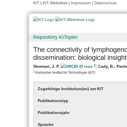
KIT
|
KIT-Bibliothek
|
Impressum
|
Datenschutz
Repository KITopen
The connectivity of lymphogen
dissemination: biological insight
1
Sleeman, J. P.
;
Cady, B.
;
Pante
1
Karlsruher Institut für Technologie (KIT)
Zugehörige Institution(en) am KIT
Publikationstyp
Publikationsjahr
Sprache