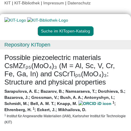
KIT
|
KIT-Bibliothek
|
Impressum
|
Datenschutz
Suche im KITopen-Katalog
Repository KITopen
Possible piezoelectric materials
CsMZr₀̣₅(MoO₄)₃ (M = Al, Sc, V, Cr,
Fe, Ga, In) and CsCrTi₀̣₅(MoO₄)₃:
Structure and physical properties
Sarapulova, A. E.
;
Bazarov, B.
;
Namsaraeva, T.
;
Dorzhieva, S.
;
Bazarova, J.
;
Grossman, V.
;
Bush, A. A.
;
Antonyshyn, I.
;
1
Schmidt, M.
;
Bell, A. M. T.
;
Knapp, M.
;
1
Ehrenberg, H.
;
Eckert, J.
;
Mikhailova, D.
1
Institut für Angewandte Materialien (IAM), Karlsruher Institut für Technologie
(KIT)