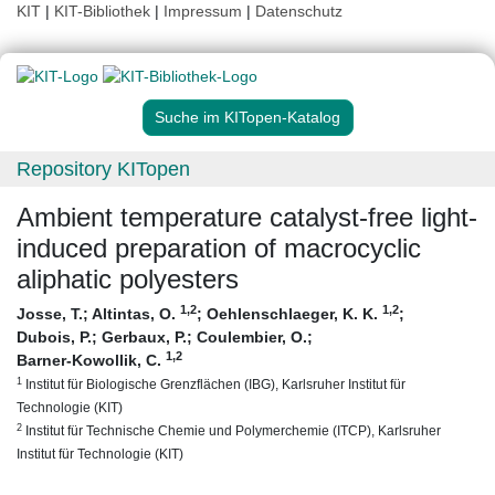
KIT
|
KIT-Bibliothek
|
Impressum
|
Datenschutz
Suche im KITopen-Katalog
Repository KITopen
Ambient temperature catalyst-free light-
induced preparation of macrocyclic
aliphatic polyesters
1
,2
1
,2
Josse, T.
;
Altintas, O.
;
Oehlenschlaeger, K. K.
;
Dubois, P.
;
Gerbaux, P.
;
Coulembier, O.
;
1
,2
Barner-Kowollik, C.
1
Institut für Biologische Grenzflächen (IBG), Karlsruher Institut für
Technologie (KIT)
2
Institut für Technische Chemie und Polymerchemie (ITCP), Karlsruher
Institut für Technologie (KIT)