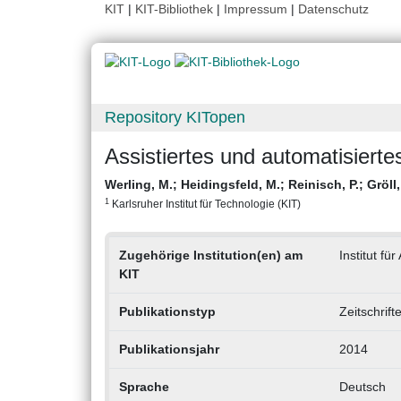
KIT
|
KIT-Bibliothek
|
Impressum
|
Datenschutz
Repository KITopen
Assistiertes und automatisiert
Werling, M.
;
Heidingsfeld, M.
;
Reinisch, P.
;
Gröll
1
Karlsruher Institut für Technologie (KIT)
Zugehörige Institution(en) am
Institut fü
KIT
Publikationstyp
Zeitschrift
Publikationsjahr
2014
Sprache
Deutsch