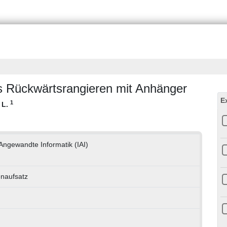
es Rückwärtsrangieren mit Anhänger
E
1
, L.
r Angewandte Informatik (IAI)
enaufsatz