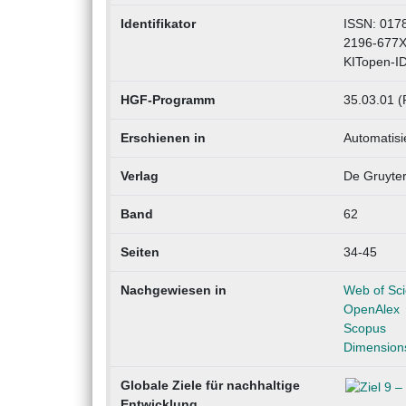
Identifikator
ISSN: 017
2196-677X
KITopen-I
HGF-Programm
35.03.01 (P
Erschienen in
Automatisi
Verlag
De Gruyte
Band
62
Seiten
34-45
Nachgewiesen in
Web of Sc
OpenAlex
Scopus
Dimension
Globale Ziele für nachhaltige
Entwicklung