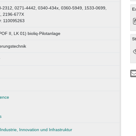
8-2312, 0271-4442, 0340-434x, 0360-5949, 1533-0699,
E
, 2196-677X
D: 110095263
OF II, LK 01) bioliq-Pilotanlage
S
erungstechnik
r
ience
s