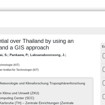
tial over Thailand by using an
and a GIS approach
E
i, S.
;
Pankaew, P.
;
Laksanaboonsong, J.
;
echnologie (KIT)
r Institut für Technologie (KIT)
r Meteorologie und Klimaforschung Troposphärenforschung
m Klima und Umwelt (ZKU)
Computing Center (SCC)
 Karlsruhe (TH) – Zentrale Einrichtungen (Zentrale