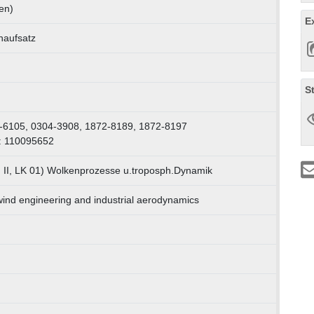
en)
E
enaufsatz
S
-6105, 0304-3908, 1872-8189, 1872-8197
: 110095652
 II, LK 01) Wolkenprozesse u.troposph.Dynamik
wind engineering and industrial aerodynamics