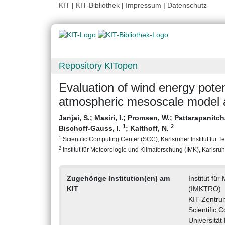
KIT
|
KIT-Bibliothek
|
Impressum
|
Datenschutz
Repository KITopen
Evaluation of wind energy poten
atmospheric mesoscale model 
Janjai, S.
;
Masiri, I.
;
Promsen, W.
;
Pattarapanitcha
1
2
Bischoff-Gauss, I.
;
Kalthoff, N.
1
Scientific Computing Center (SCC), Karlsruher Institut für T
2
Institut für Meteorologie und Klimaforschung (IMK), Karlsruhe
Zugehörige Institution(en) am
Institut fü
KIT
(IMKTRO)
KIT-Zentru
Scientific 
Universität