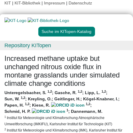
KIT
|
KIT-Bibliothek
|
Impressum
|
Datenschutz
Suche im KITopen-Katalog
Repository KITopen
Increased methane uptake but
unchanged nitrous oxide flux in
montane grasslands under simulated
climate change conditions
1
,2
1
,2
1
,2
Unteregelsbacher, S.
;
Gasche, R.
;
Lipp, L.
;
1
,2
Sun, W.
;
Kreyling, O.
;
Geitlinger, H.
;
Kögel-Knabner, I.
;
1
,2
1
,2
Papen, H.
;
Kiese, R.
;
1
Schmid, H. P.
;
Dannemann, M.
1
Institut für Meteorologie und Klimaforschung Atmosphärische
Umweltforschung (IMKIFU), Karlsruher Institut für Technologie (KIT)
2
Institut für Meteorologie und Klimaforschung (IMK), Karlsruher Institut für