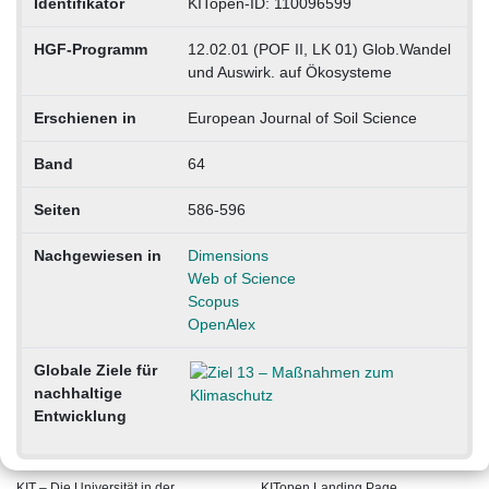
Identifikator
KITopen-ID: 110096599
HGF-Programm
12.02.01 (POF II, LK 01) Glob.Wandel
und Auswirk. auf Ökosysteme
Erschienen in
European Journal of Soil Science
Band
64
Seiten
586-596
Nachgewiesen in
Dimensions
Web of Science
Scopus
OpenAlex
Globale Ziele für
nachhaltige
Entwicklung
KIT – Die Universität in der
KITopen Landing Page