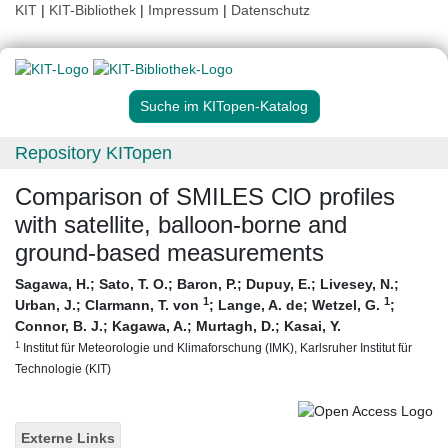
KIT
|
KIT-Bibliothek
|
Impressum
|
Datenschutz
Suche im KITopen-Katalog
Repository KITopen
Comparison of SMILES ClO profiles
with satellite, balloon-borne and
ground-based measurements
Sagawa, H.
;
Sato, T. O.
;
Baron, P.
;
Dupuy, E.
;
Livesey, N.
;
1
1
Urban, J.
;
Clarmann, T. von
;
Lange, A. de
;
Wetzel, G.
;
Connor, B. J.
;
Kagawa, A.
;
Murtagh, D.
;
Kasai, Y.
1
Institut für Meteorologie und Klimaforschung (IMK), Karlsruher Institut für
Technologie (KIT)
Externe Links