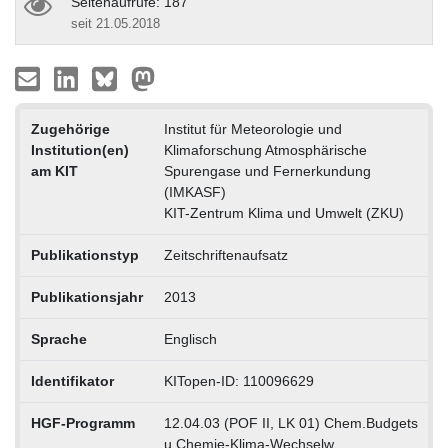
Seitenaufrufe: 187
seit 21.05.2018
Zugehörige
Institut für Meteorologie und
Institution(en)
Klimaforschung Atmosphärische
am KIT
Spurengase und Fernerkundung
(IMKASF)
KIT-Zentrum Klima und Umwelt (ZKU)
Publikationstyp
Zeitschriftenaufsatz
Publikationsjahr
2013
Sprache
Englisch
Identifikator
KITopen-ID: 110096629
HGF-Programm
12.04.03 (POF II, LK 01) Chem.Budgets
u.Chemie-Klima-Wechselw.