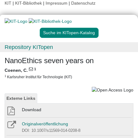
KIT
|
KIT-Bibliothek
|
Impressum
|
Datenschutz
Suche im KITopen-Katalog
Repository KITopen
NanoEthics seven years on
1
Coenen, C.
1
Karlsruher Institut für Technologie (KIT)
Externe Links
Download
Originalveröffentlichung
DOI: 10.1007/s11569-014-0208-8