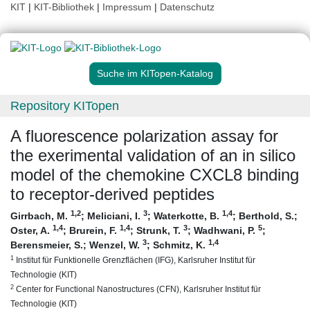
KIT
|
KIT-Bibliothek
|
Impressum
|
Datenschutz
Suche im KITopen-Katalog
Repository KITopen
A fluorescence polarization assay for
the exerimental validation of an in silico
model of the chemokine CXCL8 binding
to receptor-derived peptides
1
,2
3
1
,4
Girrbach, M.
;
Meliciani, I.
;
Waterkotte, B.
;
Berthold, S.
;
1
,4
1
,4
3
5
Oster, A.
;
Brurein, F.
;
Strunk, T.
;
Wadhwani, P.
;
3
1
,4
Berensmeier, S.
;
Wenzel, W.
;
Schmitz, K.
1
Institut für Funktionelle Grenzflächen (IFG), Karlsruher Institut für
Technologie (KIT)
2
Center for Functional Nanostructures (CFN), Karlsruher Institut für
Technologie (KIT)