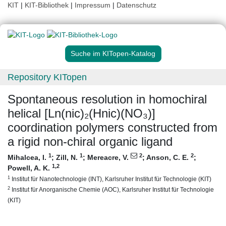
KIT
|
KIT-Bibliothek
|
Impressum
|
Datenschutz
Suche im KITopen-Katalog
Repository KITopen
Spontaneous resolution in homochiral
helical [Ln(nic)₂(Hnic)(NO₃)]
coordination polymers constructed from
a rigid non-chiral organic ligand
1
1
2
2
Mihalcea, I.
;
Zill, N.
;
Mereacre, V.
;
Anson, C. E.
;
1
,2
Powell, A. K.
1
Institut für Nanotechnologie (INT), Karlsruher Institut für Technologie (KIT)
2
Institut für Anorganische Chemie (AOC), Karlsruher Institut für Technologie
(KIT)