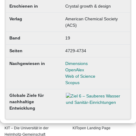
Erschienen in
Crystal growth & design
Verlag
American Chemical Society
(ACS)
Band
19
Seiten
4729-4734
Nachgewiesen in
Dimensions
OpenAlex
Web of Science
Scopus
Globale Ziele für
nachhaltige
Entwicklung
KIT – Die Universität in der
KITopen Landing Page
Helmholtz-Gemeinschaft