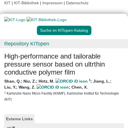
KIT
|
KIT-Bibliothek
|
Impressum
|
Datenschutz
Suche im KITopen-Katalog
Repository KITopen
High-performance and tailorable
pressure sensor based on ultrthin
conductive polymer film
1
Shao, Q.
;
Niu, Z.
;
Hirtz, M.
;
Jiang, L.
;
Liu, Y.
;
Wang, Z.
;
Chen, X.
1
Karlsruhe Nano Micro Facility (KNMF), Karlsruher Institut für Technologie
(KIT)
Externe Links