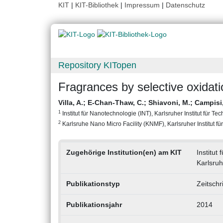
KIT
|
KIT-Bibliothek
|
Impressum
|
Datenschutz
Repository KITopen
Fragrances by selective oxidati
Villa, A.
;
E-Chan-Thaw, C.
;
Shiavoni, M.
;
Campisi,
1
Institut für Nanotechnologie (INT), Karlsruher Institut für Te
2
Karlsruhe Nano Micro Facility (KNMF), Karlsruher Institut fü
Zugehörige Institution(en) am KIT
Institut
Karlsruh
Publikationstyp
Zeitschr
Publikationsjahr
2014