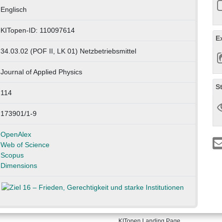
Englisch
KITopen-ID: 110097614
E
34.03.02 (POF II, LK 01) Netzbetriebsmittel
Journal of Applied Physics
S
114
173901/1-9
OpenAlex
Web of Science
Scopus
Dimensions
KITopen Landing Page