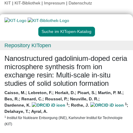
KIT
|
KIT-Bibliothek
|
Impressum
|
Datenschutz
Suche im KITopen-Katalog
Repository KITopen
Nanostructured gadolinium-doped ceria
microsphere synthesis from ion
exchange resin: Multi-scale in-situ
studies of solid solution formation
Caisso, M.
;
Lebreton, F.
;
Horlait, D.
;
Picart, S.
;
Martin, P. M.
;
Bes, R.
;
Renard, C.
;
Roussel, P.
;
Neuville, D. R.
;
1
1
Dardenne, K.
;
Rothe, J.
;
Delahaye, T.
;
Ayral, A.
1
Institut für Nukleare Entsorgung (INE), Karlsruher Institut für Technologie
(KIT)