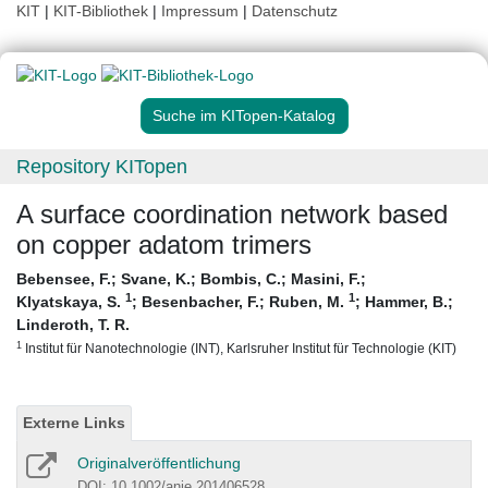
KIT
|
KIT-Bibliothek
|
Impressum
|
Datenschutz
Suche im KITopen-Katalog
Repository KITopen
A surface coordination network based
on copper adatom trimers
Bebensee, F.
;
Svane, K.
;
Bombis, C.
;
Masini, F.
;
1
1
Klyatskaya, S.
;
Besenbacher, F.
;
Ruben, M.
;
Hammer, B.
;
Linderoth, T. R.
1
Institut für Nanotechnologie (INT), Karlsruher Institut für Technologie (KIT)
Externe Links
Originalveröffentlichung
DOI: 10.1002/anie.201406528