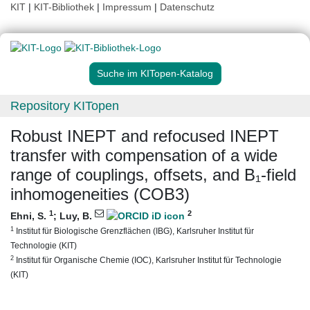
KIT
|
KIT-Bibliothek
|
Impressum
|
Datenschutz
Suche im KITopen-Katalog
Repository KITopen
Robust INEPT and refocused INEPT
transfer with compensation of a wide
range of couplings, offsets, and B₁-field
inhomogeneities (COB3)
1
2
Ehni, S.
;
Luy, B.
1
Institut für Biologische Grenzflächen (IBG), Karlsruher Institut für
Technologie (KIT)
2
Institut für Organische Chemie (IOC), Karlsruher Institut für Technologie
(KIT)