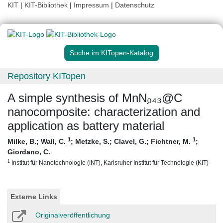
KIT
|
KIT-Bibliothek
|
Impressum
|
Datenschutz
Suche im KITopen-Katalog
Repository KITopen
A simple synthesis of MnN₀̣₄₃@C
nanocomposite: characterization and
application as battery material
1
1
Milke, B.
;
Wall, C.
;
Metzke, S.
;
Clavel, G.
;
Fichtner, M.
;
Giordano, C.
1
Institut für Nanotechnologie (INT), Karlsruher Institut für Technologie (KIT)
Externe Links
Originalveröffentlichung