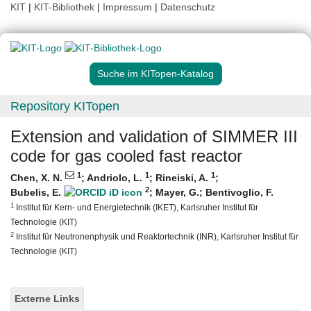
KIT
|
KIT-Bibliothek
|
Impressum
|
Datenschutz
Suche im KITopen-Katalog
Repository KITopen
Extension and validation of SIMMER III
code for gas cooled fast reactor
1
1
1
Chen, X. N.
;
Andriolo, L.
;
Rineiski, A.
;
2
Bubelis, E.
;
Mayer, G.
;
Bentivoglio, F.
1
Institut für Kern- und Energietechnik (IKET), Karlsruher Institut für
Technologie (KIT)
2
Institut für Neutronenphysik und Reaktortechnik (INR), Karlsruher Institut für
Technologie (KIT)
Externe Links