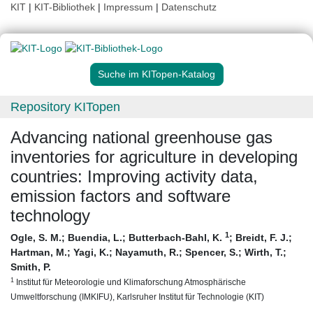
KIT
|
KIT-Bibliothek
|
Impressum
|
Datenschutz
Suche im KITopen-Katalog
Repository KITopen
Advancing national greenhouse gas
inventories for agriculture in developing
countries: Improving activity data,
emission factors and software
technology
1
Ogle, S. M.
;
Buendia, L.
;
Butterbach-Bahl, K.
;
Breidt, F. J.
;
Hartman, M.
;
Yagi, K.
;
Nayamuth, R.
;
Spencer, S.
;
Wirth, T.
;
Smith, P.
1
Institut für Meteorologie und Klimaforschung Atmosphärische
Umweltforschung (IMKIFU), Karlsruher Institut für Technologie (KIT)