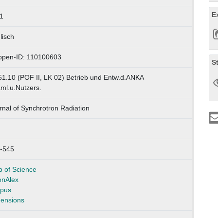
E
1
lisch
open-ID: 110100603
S
51.10 (POF II, LK 02) Betrieb und Entw.d.ANKA
ml.u.Nutzers.
rnal of Synchrotron Radiation
-545
 of Science
nAlex
pus
ensions