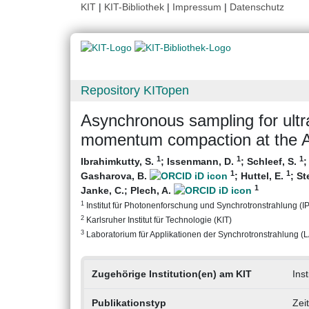
KIT
|
KIT-Bibliothek
|
Impressum
|
Datenschutz
Repository KITopen
Asynchronous sampling for ultr
momentum compaction at the 
1
1
1
Ibrahimkutty, S.
;
Issenmann, D.
;
Schleef, S.
1
1
Gasharova, B.
;
Huttel, E.
;
St
1
Janke, C.
;
Plech, A.
1
Institut für Photonenforschung und Synchrotronstrahlung (IPS
2
Karlsruher Institut für Technologie (KIT)
3
Laboratorium für Applikationen der Synchrotronstrahlung (LAS
Zugehörige Institution(en) am KIT
Ins
Publikationstyp
Zei