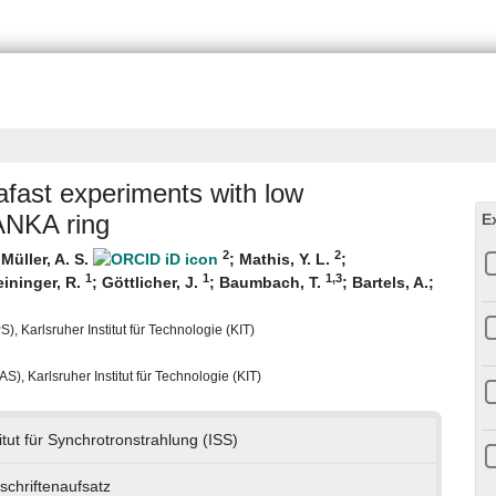
afast experiments with low
ANKA ring
E
2
2
;
Müller, A. S.
;
Mathis, Y. L.
;
1
1
1
,3
eininger, R.
;
Göttlicher, J.
;
Baumbach, T.
;
Bartels, A.
;
), Karlsruher Institut für Technologie (KIT)
), Karlsruher Institut für Technologie (KIT)
titut für Synchrotronstrahlung (ISS)
tschriftenaufsatz