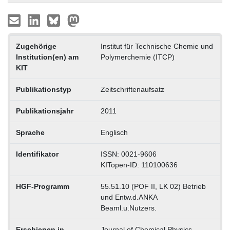
Zugehörige
Institut für Technische Chemie und
Institution(en) am
Polymerchemie (ITCP)
KIT
Publikationstyp
Zeitschriftenaufsatz
Publikationsjahr
2011
Sprache
Englisch
Identifikator
ISSN: 0021-9606
KITopen-ID: 110100636
HGF-Programm
55.51.10 (POF II, LK 02) Betrieb
und Entw.d.ANKA
Beaml.u.Nutzers.
Erschienen in
Journal of Chemical Physics