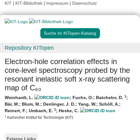
KIT
|
KIT-Bibliothek
|
Impressum
|
Datenschutz
Suche im KITopen-Katalog
Repository KITopen
Electron-hole correlation effects in
core-level spectroscopy probed by the
resonant inelastic soft x-ray scattering
map of C₆₀
1
Weinhardt, L.
;
Fuchs, O.
;
Batchelor, D.
;
Bär, M.
;
Blum, M.
;
Denlinger, J. D.
;
Yang, W.
;
Schöll, A.
;
1
Reinert, F.
;
Umbach, E.
;
Heske, C.
1
Karlsruher Institut für Technologie (KIT)
Externe Links