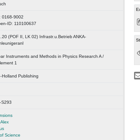
sch
E
: 0168-9002
pen-ID: 110100637
.20 (POF II, LK 02) Infrastr.u.Betrieb ANKA-
S
leunigeranl
ar Instruments and Methods in Physics Research A /
lement 1
-Holland Publishing
-S293
nsions
Alex
us
of Science