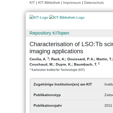
KIT
|
KIT-Bibliothek
|
Impressum
|
Datenschutz
Repository KITopen
Characterisation of LSO:Tb scint
imaging applications
1
Cecilia, A.
;
Rack, A.
;
Douissard, P. A.
;
Martin, T.
1
Couchaud, M.
;
Dupre, K.
;
Baumbach, T.
1
Karlsruher Institut für Technologie (KIT)
Zugehörige Institution(en) am KIT
Insti
Publikationstyp
Zeits
Publikationsjahr
2011