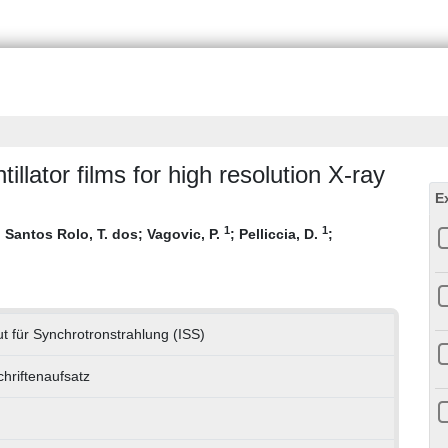
illator films for high resolution X-ray
E
1
1
;
Santos Rolo, T. dos
;
Vagovic, P.
;
Pelliccia, D.
;
tut für Synchrotronstrahlung (ISS)
chriftenaufsatz