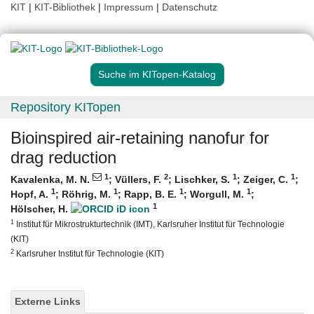
KIT
|
KIT-Bibliothek
|
Impressum
|
Datenschutz
Suche im KITopen-Katalog
Repository KITopen
Bioinspired air-retaining nanofur for
drag reduction
1
2
1
1
Kavalenka, M. N.
;
Vüllers, F.
;
Lischker, S.
;
Zeiger, C.
;
1
1
1
1
Hopf, A.
;
Röhrig, M.
;
Rapp, B. E.
;
Worgull, M.
;
1
Hölscher, H.
1
Institut für Mikrostrukturtechnik (IMT), Karlsruher Institut für Technologie
(KIT)
2
Karlsruher Institut für Technologie (KIT)
Externe Links