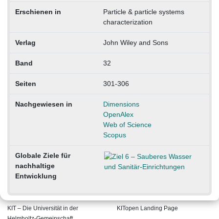
Erschienen in
Particle & particle systems
characterization
Verlag
John Wiley and Sons
Band
32
Seiten
301-306
Nachgewiesen in
Dimensions
OpenAlex
Web of Science
Scopus
Globale Ziele für
nachhaltige
Entwicklung
KIT – Die Universität in der
KITopen Landing Page
Helmholtz-Gemeinschaft