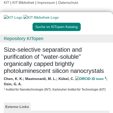
KIT
|
KIT-Bibliothek
|
Impressum
|
Datenschutz
Suche im KITopen-Katalog
Repository KITopen
Size-selective separation and
purification of "water-soluble"
organically capped brightly
photoluminescent silicon nanocrystals
1
Chen, K. K.
;
Mastronardi, M. L.
;
Kübel, C.
;
Ozin, G. A.
1
Institut für Nanotechnologie (INT), Karlsruher Institut für Technologie (KIT)
Externe Links