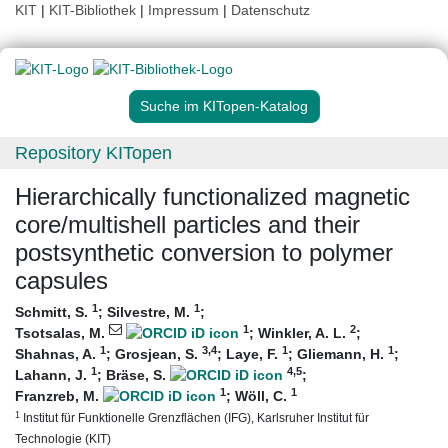
KIT
|
KIT-Bibliothek
|
Impressum
|
Datenschutz
Suche im KITopen-Katalog
Repository KITopen
Hierarchically functionalized magnetic
core/multishell particles and their
postsynthetic conversion to polymer
capsules
1
1
Schmitt, S.
;
Silvestre, M.
;
1
2
Tsotsalas, M.
;
Winkler, A. L.
;
1
3
,4
1
1
Shahnas, A.
;
Grosjean, S.
;
Laye, F.
;
Gliemann, H.
;
1
4
,5
Lahann, J.
;
Bräse, S.
;
1
1
Franzreb, M.
;
Wöll, C.
1
Institut für Funktionelle Grenzflächen (IFG), Karlsruher Institut für
Technologie (KIT)