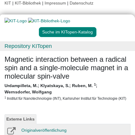
KIT
|
KIT-Bibliothek
|
Impressum
|
Datenschutz
Suche im KITopen-Katalog
Repository KITopen
Magnetic interaction between a radical
spin and a single-molecule magnet in a
molecular spin-valve
1
Urdampilleta, M.
;
Klyatskaya, S.
;
Ruben, M.
;
Wernsdorfer, Wolfgang
1
Institut für Nanotechnologie (INT), Karlsruher Institut für Technologie (KIT)
Externe Links
Originalveröffentlichung