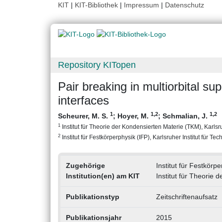
KIT
|
KIT-Bibliothek
|
Impressum
|
Datenschutz
Repository KITopen
Pair breaking in multiorbital su
interfaces
1
1
,2
1
,2
Scheurer, M. S.
;
Hoyer, M.
;
Schmalian, J.
1
Institut für Theorie der Kondensierten Materie (TKM), Karlsru
2
Institut für Festkörperphysik (IFP), Karlsruher Institut für Tec
Zugehörige
Institut für Festkörpe
Institution(en) am KIT
Institut für Theorie
Publikationstyp
Zeitschriftenaufsatz
Publikationsjahr
2015