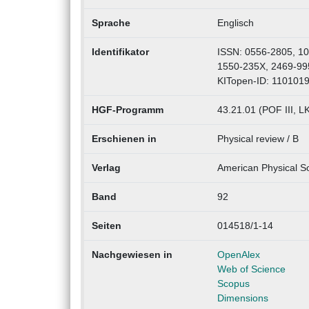
Sprache
Englisch
Identifikator
ISSN: 0556-2805, 10
1550-235X, 2469-99
KITopen-ID: 110101
HGF-Programm
43.21.01 (POF III, 
Erschienen in
Physical review / B
Verlag
American Physical S
Band
92
Seiten
014518/1-14
Nachgewiesen in
OpenAlex
Web of Science
Scopus
Dimensions