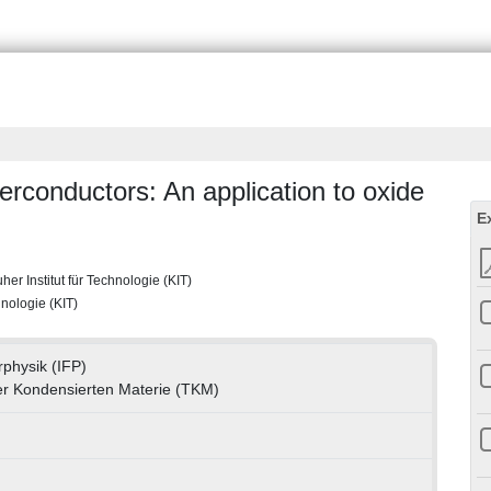
perconductors: An application to oxide
E
her Institut für Technologie (KIT)
hnologie (KIT)
rphysik (IFP)
 der Kondensierten Materie (TKM)