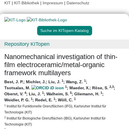
KIT
|
KIT-Bibliothek
|
Impressum
|
Datenschutz
Suche im KITopen-Katalog
Repository KITopen
Nanomechanical investigation of thin-
film electroceramic/metal-organic
framework multilayers
1
1
Best, J. P.
;
Michler, J.
;
Liu, J.
;
Wang, Z.
;
1
2
,3
Tsotsalas, M.
;
Maeder, X.
;
Röse, S.
;
4
1
5
1
Oberst, V.
;
Liu, J.
;
Walheim, S.
;
Gliemann, H.
;
1
1
1
Weidler, P. G.
;
Redel, E.
;
Wöll, C.
1
Institut für Funktionelle Grenzflächen (IFG), Karlsruher Institut für
Technologie (KIT)
2
Institut für Biologische Grenzflächen (IBG), Karlsruher Institut für
Technologie (KIT)