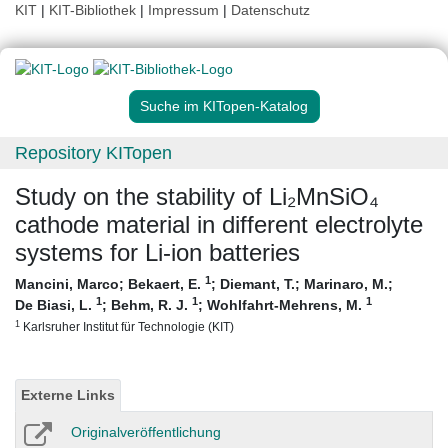
KIT
|
KIT-Bibliothek
|
Impressum
|
Datenschutz
Suche im KITopen-Katalog
Repository KITopen
Study on the stability of Li₂MnSiO₄
cathode material in different electrolyte
systems for Li-ion batteries
1
Mancini, Marco
;
Bekaert, E.
;
Diemant, T.
;
Marinaro, M.
;
1
1
1
De Biasi, L.
;
Behm, R. J.
;
Wohlfahrt-Mehrens, M.
1
Karlsruher Institut für Technologie (KIT)
Externe Links
Originalveröffentlichung