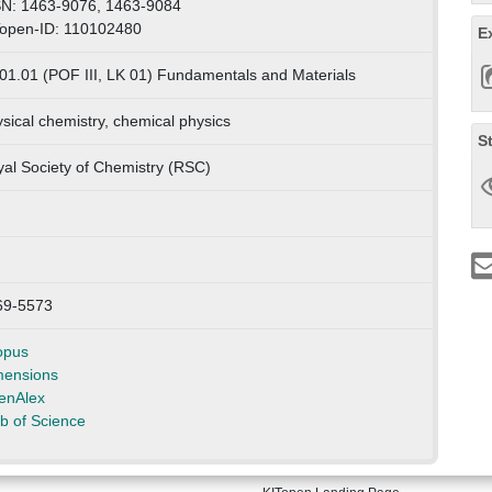
N: 1463-9076, 1463-9084
open-ID: 110102480
E
01.01 (POF III, LK 01) Fundamentals and Materials
sical chemistry, chemical physics
S
al Society of Chemistry (RSC)
69-5573
opus
mensions
enAlex
 of Science