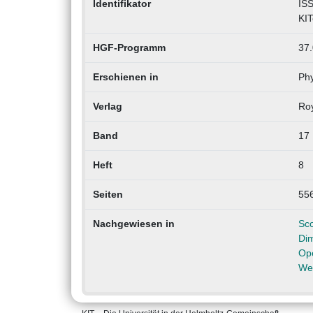
Identifikator
ISS
KIT
HGF-Programm
37.
Erschienen in
Phy
Verlag
Roy
Band
17
Heft
8
Seiten
55
Nachgewiesen in
Sc
Di
Op
Web