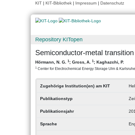
KIT
|
KIT-Bibliothek
|
Impressum
|
Datenschutz
Repository KITopen
Semiconductor-metal transition 
1
1
Hörmann, N. G.
;
Gross, A.
;
Kaghazchi, P.
1
Center for Electrochemical Energy Storage Ulm & Karlsruhe (
Zugehörige Institution(en) am KIT
Hel
Publikationstyp
Zei
Publikationsjahr
20
Sprache
Eng