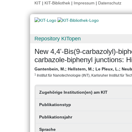
KIT
|
KIT-Bibliothek
|
Impressum
|
Datenschutz
Repository KITopen
New 4,4'-Bis(9-carbazolyl)-biph
carbazole-biphenyl junctions: Hi
Gantenbein, M.
;
Hellstern, M.
;
Le Pleux, L.
;
Neub
1
Institut für Nanotechnologie (INT), Karlsruher Institut für Te
Zugehörige Institution(en) am KIT
Publikationstyp
Publikationsjahr
Sprache