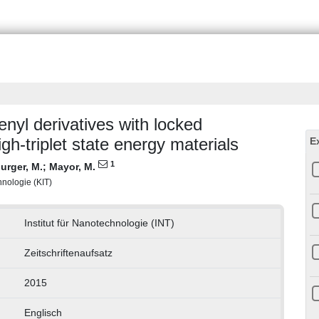
enyl derivatives with locked
gh-triplet state energy materials
E
1
urger, M.
;
Mayor, M.
chnologie (KIT)
Institut für Nanotechnologie (INT)
Zeitschriftenaufsatz
2015
Englisch