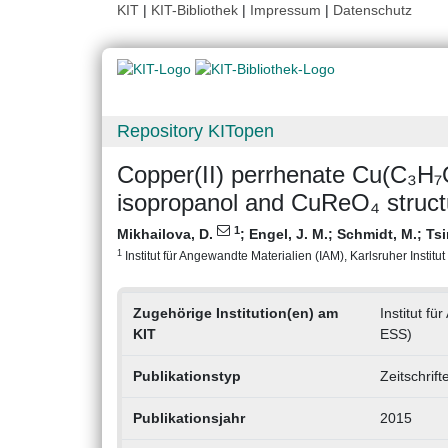
KIT
|
KIT-Bibliothek
|
Impressum
|
Datenschutz
Repository KITopen
Copper(II) perrhenate Cu(C₃H₇
isopropanol and CuReO₄ struct
1
Mikhailova, D.
;
Engel, J. M.
;
Schmidt, M.
;
Tsi
1
Institut für Angewandte Materialien (IAM), Karlsruher Institut
Zugehörige Institution(en) am
Institut f
KIT
ESS)
Publikationstyp
Zeitschrift
Publikationsjahr
2015