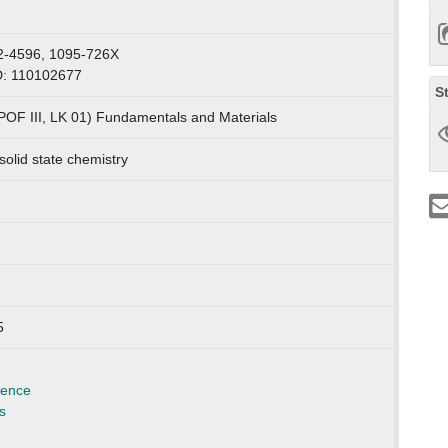
2-4596, 1095-726X
D: 110102677
S
POF III, LK 01) Fundamentals and Materials
solid state chemistry
5
ience
s