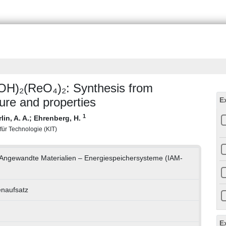
OH)₂(ReO₄)₂: Synthesis from
ure and properties
E
1
rlin, A. A.
;
Ehrenberg, H.
 für Technologie (KIT)
ür Angewandte Materialien – Energiespeichersysteme (IAM-
enaufsatz
E