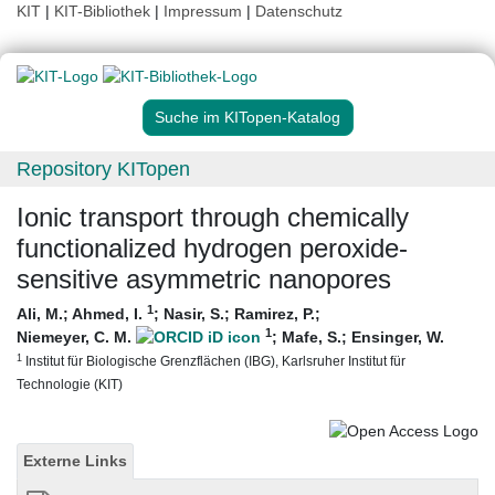
KIT
|
KIT-Bibliothek
|
Impressum
|
Datenschutz
Suche im KITopen-Katalog
Repository KITopen
Ionic transport through chemically
functionalized hydrogen peroxide-
sensitive asymmetric nanopores
1
Ali, M.
;
Ahmed, I.
;
Nasir, S.
;
Ramirez, P.
;
1
Niemeyer, C. M.
;
Mafe, S.
;
Ensinger, W.
1
Institut für Biologische Grenzflächen (IBG), Karlsruher Institut für
Technologie (KIT)
Externe Links