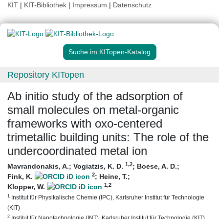
KIT
|
KIT-Bibliothek
|
Impressum
|
Datenschutz
Suche im KITopen-Katalog
Repository KITopen
Ab initio study of the adsorption of
small molecules on metal-organic
frameworks with oxo-centered
trimetallic building units: The role of the
undercoordinated metal ion
1
,2
Mavrandonakis, A.
;
Vogiatzis, K. D.
;
Boese, A. D.
;
2
Fink, K.
;
Heine, T.
;
1
,2
Klopper, W.
1
Institut für Physikalische Chemie (IPC), Karlsruher Institut für Technologie
(KIT)
2
Institut für Nanotechnologie (INT), Karlsruher Institut für Technologie (KIT)