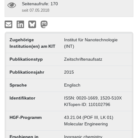
Seitenaufrufe: 170
seit 07.05.2018
Zugehörige
Institut für Nanotechnologie
Institution(en) am KIT
(INT)
Publikationstyp
Zeitschriftenaufsatz
Publikationsjahr
2015
Sprache
Englisch
Identifikator
ISSN: 0020-1669, 1520-510X
KITopen-ID: 110102796
HGF-Programm
43.21.04 (POF III, LK 01)
Molecular Engineering
Erschienen in
Inorganic chemistry