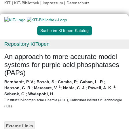
KIT
|
KIT-Bibliothek
|
Impressum
|
Datenschutz
Suche im KITopen-Katalog
Repository KITopen
An approach to more accurate model
systems for purple acid phosphatases
(PAPs)
Bernhardt, P. V.
;
Bosch, S.
;
Comba, P.
;
Gahan, L. R.
;
1
1
Hanson, G. R.
;
Mereacre, V.
;
Noble, C. J.
;
Powell, A. K.
;
Schenk, G.
;
Wadepohl, H.
1
Institut für Anorganische Chemie (AOC), Karlsruher Institut für Technologie
(KIT)
Externe Links