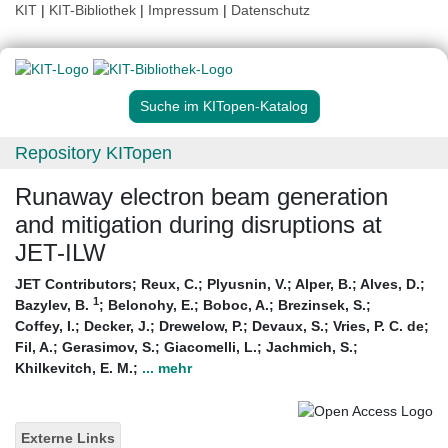
KIT
|
KIT-Bibliothek
|
Impressum
|
Datenschutz
Suche im KITopen-Katalog
Repository KITopen
Runaway electron beam generation
and mitigation during disruptions at
JET-ILW
JET Contributors
;
Reux, C.
;
Plyusnin, V.
;
Alper, B.
;
Alves, D.
;
1
Bazylev, B.
;
Belonohy, E.
;
Boboc, A.
;
Brezinsek, S.
;
Coffey, I.
;
Decker, J.
;
Drewelow, P.
;
Devaux, S.
;
Vries, P. C. de
;
Fil, A.
;
Gerasimov, S.
;
Giacomelli, L.
;
Jachmich, S.
;
Khilkevitch, E. M.
;
... mehr
Externe Links