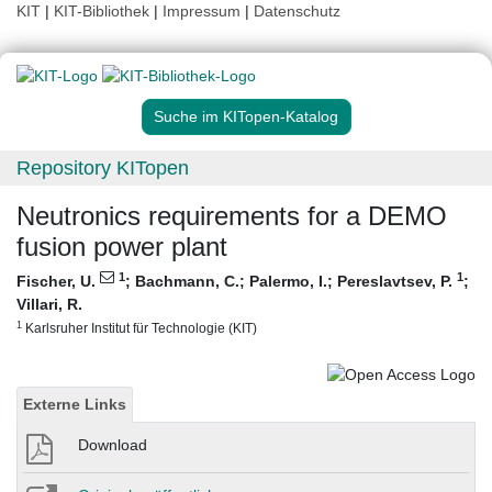
KIT
|
KIT-Bibliothek
|
Impressum
|
Datenschutz
Suche im KITopen-Katalog
Repository KITopen
Neutronics requirements for a DEMO
fusion power plant
1
1
Fischer, U.
;
Bachmann, C.
;
Palermo, I.
;
Pereslavtsev, P.
;
Villari, R.
1
Karlsruher Institut für Technologie (KIT)
Externe Links
Download