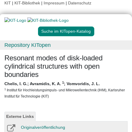
KIT
|
KIT-Bibliothek
|
Impressum
|
Datenschutz
Suche im KITopen-Katalog
Repository KITopen
Resonant modes of disk-loaded
cylindrical structures with open
boundaries
1
Chelis, I. G.
;
Avramidis, K. A.
;
Vomvoridis, J. L.
1
Institut für Hochleistungsimpuls- und Mikrowellentechnik (IHM), Karlsruher
Institut für Technologie (KIT)
Externe Links
Originalveröffentlichung