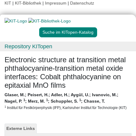
KIT
|
KIT-Bibliothek
|
Impressum
|
Datenschutz
Suche im KITopen-Katalog
Repository KITopen
Electronic structure at transition metal
phthalocyanine-transition metal oxide
interfaces: Cobalt phthalocyanine on
epitaxial MnO films
Glaser, M.
;
Peisert, H.
;
Adler, H.
;
Aygül, U.
;
Ivanovic, M.
;
1
1
1
Nagel, P.
;
Merz, M.
;
Schuppler, S.
;
Chasse, T.
1
Institut für Festkörperphysik (IFP), Karlsruher Institut für Technologie (KIT)
Externe Links