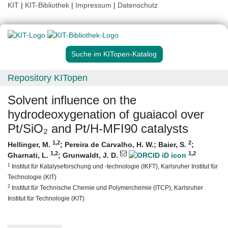
KIT
|
KIT-Bibliothek
|
Impressum
|
Datenschutz
Suche im KITopen-Katalog
Repository KITopen
Solvent influence on the
hydrodeoxygenation of guaiacol over
Pt/SiO₂ and Pt/H-MFI90 catalysts
1
,2
2
Hellinger, M.
;
Pereira de Carvalho, H. W.
;
Baier, S.
;
1
,2
1
,2
Gharnati, L.
;
Grunwaldt, J. D.
1
Institut für Katalyseforschung und -technologie (IKFT), Karlsruher Institut für
Technologie (KIT)
2
Institut für Technische Chemie und Polymerchemie (ITCP), Karlsruher
Institut für Technologie (KIT)