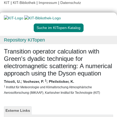
KIT
|
KIT-Bibliothek
|
Impressum
|
Datenschutz
Suche im KITopen-Katalog
Repository KITopen
Transition operator calculation with
Green's dyadic technique for
electromagnetic scattering: A numerical
approach using the Dyson equation
1
Tricoli, U.
;
Vochezer, P.
;
Pfeilsticker, K.
1
Institut für Meteorologie und Klimaforschung Atmosphärische
Aerosolforschung (IMKAAF), Karlsruher Institut für Technologie (KIT)
Externe Links