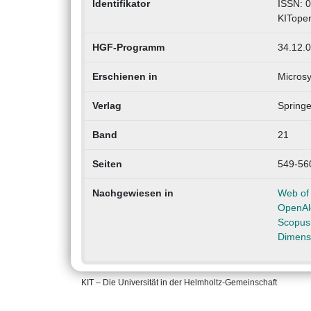
Identifikator
ISSN: 
KITope
HGF-Programm
34.12.0
Erschienen in
Microsy
Verlag
Springe
Band
21
Seiten
549-56
Nachgewiesen in
Web of
OpenAl
Scopus
Dimens
KIT – Die Universität in der Helmholtz-Gemeinschaft