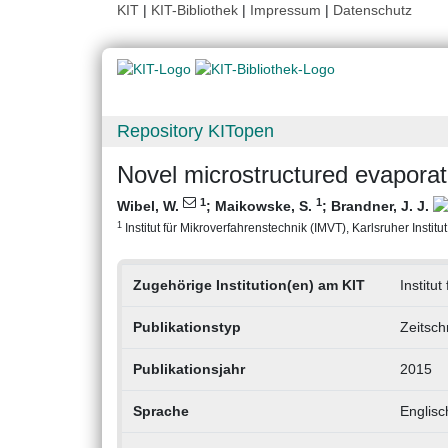
KIT
|
KIT-Bibliothek
|
Impressum
|
Datenschutz
Repository KITopen
Novel microstructured evaporat
1
1
Wibel, W.
;
Maikowske, S.
;
Brandner, J. J.
1
Institut für Mikroverfahrenstechnik (IMVT), Karlsruher Institu
Zugehörige Institution(en) am KIT
Institu
Publikationstyp
Zeitsch
Publikationsjahr
2015
Sprache
Englisc