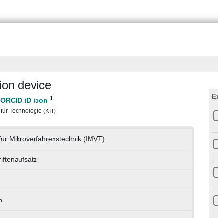
ion device
E
1
t für Technologie (KIT)
t für Mikroverfahrenstechnik (IMVT)
riftenaufsatz
h