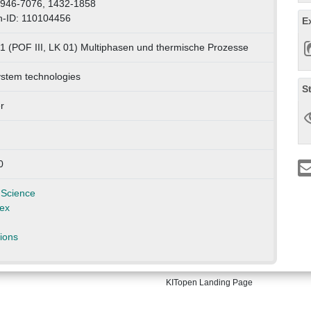
0946-7076, 1432-1858
n-ID: 110104456
E
1 (POF III, LK 01) Multiphasen und thermische Prozesse
stem technologies
S
r
0
 Science
ex
ions
KITopen Landing Page