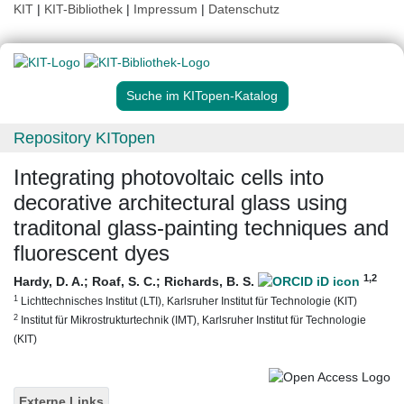
KIT
|
KIT-Bibliothek
|
Impressum
|
Datenschutz
Suche im KITopen-Katalog
Repository KITopen
Integrating photovoltaic cells into
decorative architectural glass using
traditonal glass-painting techniques and
fluorescent dyes
1
,2
Hardy, D. A.
;
Roaf, S. C.
;
Richards, B. S.
1
Lichttechnisches Institut (LTI), Karlsruher Institut für Technologie (KIT)
2
Institut für Mikrostrukturtechnik (IMT), Karlsruher Institut für Technologie
(KIT)
Externe Links