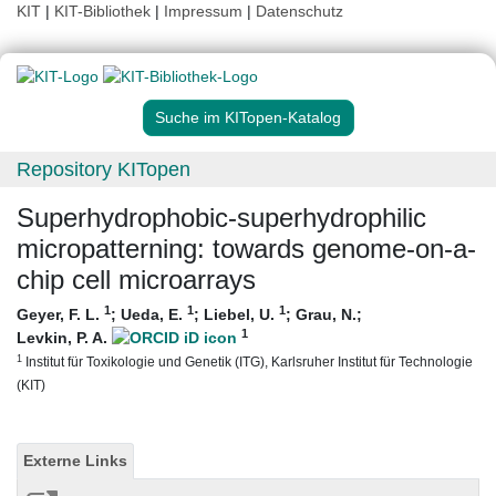
KIT
|
KIT-Bibliothek
|
Impressum
|
Datenschutz
Suche im KITopen-Katalog
Repository KITopen
Superhydrophobic-superhydrophilic
micropatterning: towards genome-on-a-
chip cell microarrays
1
1
1
Geyer, F. L.
;
Ueda, E.
;
Liebel, U.
;
Grau, N.
;
1
Levkin, P. A.
1
Institut für Toxikologie und Genetik (ITG), Karlsruher Institut für Technologie
(KIT)
Externe Links