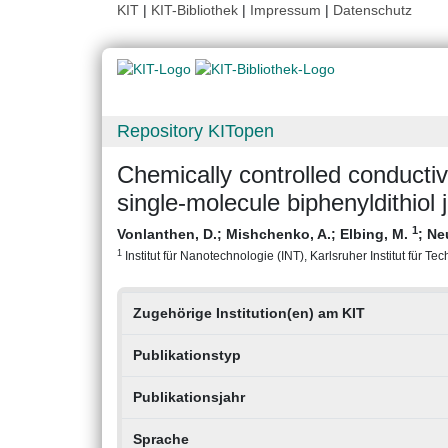
KIT
|
KIT-Bibliothek
|
Impressum
|
Datenschutz
Repository KITopen
Chemically controlled conductiv
single-molecule biphenyldithiol 
1
Vonlanthen, D.
;
Mishchenko, A.
;
Elbing, M.
;
Ne
1
Institut für Nanotechnologie (INT), Karlsruher Institut für Te
Zugehörige Institution(en) am KIT
Publikationstyp
Publikationsjahr
Sprache