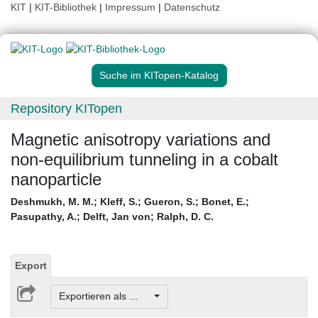
KIT
|
KIT-Bibliothek
|
Impressum
|
Datenschutz
Suche im KITopen-Katalog
Repository KITopen
Magnetic anisotropy variations and
non-equilibrium tunneling in a cobalt
nanoparticle
Deshmukh, M. M.
;
Kleff, S.
;
Gueron, S.
;
Bonet, E.
;
Pasupathy, A.
;
Delft, Jan von
;
Ralph, D. C.
Export
Exportieren als ...