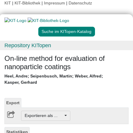
KIT
|
KIT-Bibliothek
|
Impressum
|
Datenschutz
Suche im KITopen-Katalog
Repository KITopen
On-line method for evaluation of
nanoparticle coatings
Heel, Andre
;
Seipenbusch, Martin
;
Weber, Alfred
;
Kasper, Gerhard
Export
Exportieren als ...
Statistiken