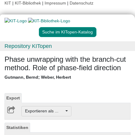
KIT
|
KIT-Bibliothek
|
Impressum
|
Datenschutz
Suche im KITopen-Katalog
Repository KITopen
Phase unwrapping with the branch-cut
method. Role of phase-field direction
Gutmann, Bernd
;
Weber, Herbert
Export
Exportieren als ...
Statistiken