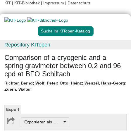
KIT
|
KIT-Bibliothek
|
Impressum
|
Datenschutz
Suche im KITopen-Katalog
Repository KITopen
Comparison of a cryogenic and a
spring gravimeter between 0.2 and 96
cpd at BFO Schiltach
Richter, Bernd
;
Wolf, Peter
;
Otto, Heinz
;
Wenzel, Hans-Georg
;
Zuern, Walter
Export
Exportieren als ...